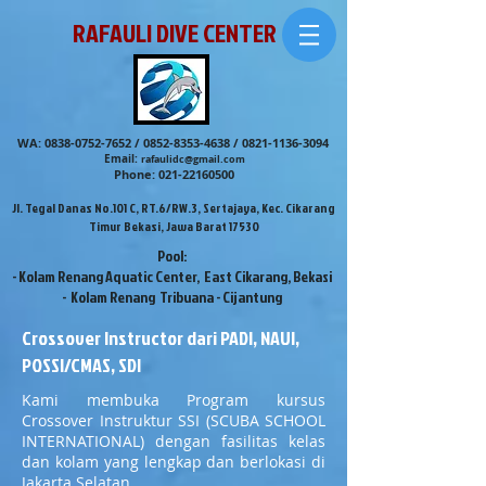
RAFAULI DIVE CENTER
WA:
0838-0752-7652
/
0852-8353-4638
/
0821-1136-3094
Email:
rafaulidc@gmail.com
Phone:
021-22160500
Jl. Tegal Danas No.101 C, RT.6/RW.3, Sertajaya, Kec. Cikarang
Timur Bekasi, Jawa Barat 17530
Pool:
- Kolam Renang Aquatic Center, East Cikarang, Bekasi
- Kolam Renang Tribuana - Cijantung
Crossover Instructor dari PADI, NAUI,
POSSI/CMAS, SDI
Kami membuka Program kursus
Crossover Instruktur SSI (SCUBA SCHOOL
INTERNATIONAL) dengan fasilitas kelas
dan kolam yang lengkap dan berlokasi di
Jakarta Selatan.