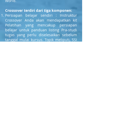
World.
Crossover terdiri dari tiga komponen:
Persiapan belajar sendiri : Instruktur
Crossover Anda akan mendapatkan kit
Pelatihan yang mencakup persiapan
belajar untuk panduan listing Pra-studi
tugas yang perlu diselesaikan sebelum
tanggal mulai kursus. Topik meliputi, SSI
Filsafat & Sejarah, Pelatihan SSI Standar
dan SSI Sistem pendidikan dll
Lokakarya Akademik: Sesi ini akan
mencakup tinjauan terhadap materi yang
sudah dipelajari selama belajar di rumah
serta informasi yang berkaitan dengan
penjadwalan dan mengajar SSI bagi
Penyelam Perairan Terbuka (Open Water
Diver).
In-Water Teaching Workshop: Tujuan sesi
ini adalah untuk memberikan orientasi
pada kemampuan untuk menyelam
dengan penguasaan beberapa
ketrampilan spesifik. Mengapa Instruktur
SSI lebih bernilai, karena Instruktur SSI